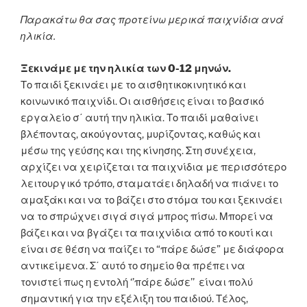
Παρακάτω θα σας προτείνω μερικά παιχνίδια ανά
ηλικία.
Ξεκινάμε με την ηλικία των 0-12 μηνών.
Το παιδί ξεκινάει με το αισθητικοκινητικό και
κοινωνικό παιχνίδι. Οι αισθήσεις είναι το βασικό
εργαλείο σ΄ αυτή την ηλικία. Το παιδί μαθαίνει
βλέποντας, ακούγοντας, μυρίζοντας, καθώς και
μέσω της γεύσης και της κίνησης. Στη συνέχεια,
αρχίζει να χειρίζεται τα παιχνίδια με περισσότερο
λειτουργικό τρόπο, σταματάει δηλαδή να πιάνει το
αμαξάκι και να το βάζει στο στόμα του και ξεκινάει
να το σπρώχνει σιγά σιγά μπρος πίσω. Μπορεί να
βάζει και να βγάζει τα παιχνίδια από το κουτί και
είναι σε θέση να παίζει το “πάρε δώσε” με διάφορα
αντικείμενα. Σ΄ αυτό το σημείο θα πρέπει να
τονιστεί πως η εντολή ‘’πάρε δώσε’’ είναι πολύ
σημαντική για την εξέλιξη του παιδιού. Τέλος,