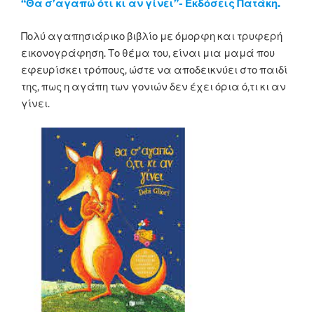
“Θα σ’αγαπώ ότι κι αν γίνει”- Εκδόσεις Πατάκη.
Πολύ αγαπησιάρικο βιβλίο με όμορφη και τρυφερή
εικονογράφηση. Το θέμα του, είναι μια μαμά που
εφευρίσκει τρόπους, ώστε να αποδεικνύει στο παιδί
της, πως η αγάπη των γονιών δεν έχει όρια ό,τι κι αν
γίνει.