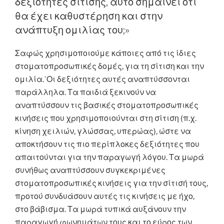
δεξιότητες σίτισης, αυτό σημαίνει ότι
θα έχει καθυστέρηση και στην
ανάπτυξη ομιλίας του;»
Σαφώς χρησιμοποιούμε κάποιες από τις ίδιες
στοματοπροσωπικές δομές, για τη σίτιση και την
ομιλία.˙Οι δεξιότητες αυτές αναπτύσσονται
παράλληλα. Τα παιδιά ξεκινούν να
αναπτύσσουν τις βασικές στοματοπροσωπικές
κινήσεις που χρησιμοποιούνται στη σίτιση (π.χ.
κίνηση χειλιών, γλώσσας, υπερώας), ώστε να
αποκτήσουν τις πιο περίπλοκες δεξιότητες που
απαιτούνται για την παραγωγή λόγου. Τα μωρά
συνήθως αναπτύσσουν συγκεκριμένες
στοματοπροσωπικές κινήσεις για την σίτισή τους,
προτού συνδυάσουν αυτές τις κινήσεις με ήχο,
στο βάβισμα. Τα μωρά τυπικά αυξάνουν την
παραγωγή φωνημάτων τους και το εύρος των