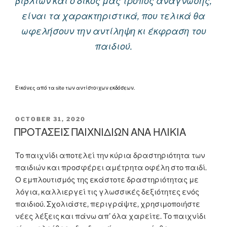
βιβλίων και ο δικός μας τρόπος ανάγνωσης,
είναι τα χαρακτηριστικά, που τελικά θα
ωφελήσουν την αντίληψη κι έκφραση του
παιδιού.
Εικόνες από τα site των αντίστοιχων εκδόσεων.
POSTED
OCTOBER 31, 2020
ON
ΠΡΟΤΑΣΕΙΣ ΠΑΙΧΝΙΔΙΩΝ ΑΝΑ ΗΛΙΚΙΑ
Το παιχνίδι αποτελεί την κύρια δραστηριότητα των
παιδιών και προσφέρει αμέτρητα οφέλη στο παιδί.
Ο εμπλουτισμός της εκάστοτε δραστηριότητας με
λόγια, καλλιεργεί τις γλωσσικές δεξιότητες ενός
παιδιού. Σχολιάστε, περιγράψτε, χρησιμοποιήστε
νέες λέξεις και πάνω απ’ όλα χαρείτε. Το παιχνίδι