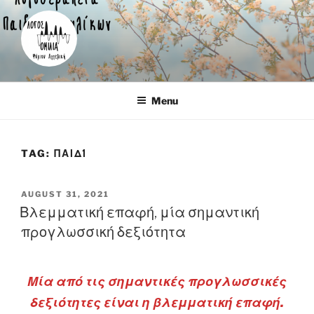
Skip
to
content
Λογοθεραπεύτρια – Καρέας
Menu
TAG:
ΠΑΙΔΊ
POSTED
AUGUST 31, 2021
ON
Βλεμματική επαφή, μία σημαντική
προγλωσσική δεξιότητα
Μία από τις σημαντικές προγλωσσικές
δεξιότητες είναι η βλεμματική επαφή.