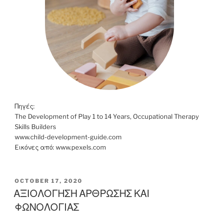
Πηγές:
The Development of Play 1 to 14 Years, Occupational Therapy
Skills Builders
www.child-development-guide.com
Eικόνες από: www.pexels.com
POSTED
OCTOBER 17, 2020
ON
ΑΞΙΟΛΟΓΗΣΗ ΑΡΘΡΩΣΗΣ ΚΑΙ
ΦΩΝΟΛΟΓΙΑΣ