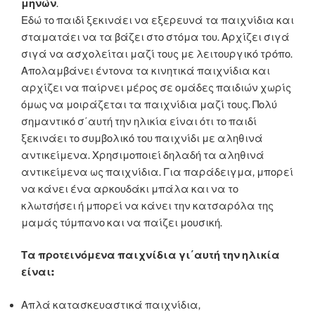
μηνών
.
Εδώ το παιδί ξεκινάει να εξερευνά τα παιχνίδια και
σταματάει να τα βάζει στο στόμα του. Αρχίζει σιγά
σιγά να ασχολείται μαζί τους με λειτουργικό τρόπο.
Απολαμβάνει έντονα τα κινητικά παιχνίδια και
αρχίζει να παίρνει μέρος σε ομάδες παιδιών χωρίς
όμως να μοιράζεται τα παιχνίδια μαζί τους. Πολύ
σημαντικό σ΄αυτή την ηλικία είναι ότι το παιδί
ξεκινάει το συμβολικό του παιχνίδι με αληθινά
αντικείμενα. Χρησιμοποιεί δηλαδή τα αληθινά
αντικείμενα ως παιχνίδια. Για παράδειγμα, μπορεί
να κάνει ένα αρκουδάκι μπάλα και να το
κλωτσήσει ή μπορεί να κάνει την κατσαρόλα της
μαμάς τύμπανο και να παίζει μουσική.
Τα προτεινόμενα παιχνίδια γι΄αυτή την ηλικία
είναι:
Απλά κατασκευαστικά παιχνίδια,