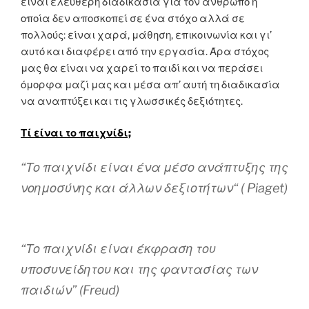
είναι ελεύθερη διαδικασία για τον άνθρωπο η
οποία δεν αποσκοπεί σε ένα στόχο αλλά σε
πολλούς: είναι χαρά, μάθηση, επικοινωνία και γι’
αυτό και διαφέρει από την εργασία. Άρα στόχος
μας θα είναι να χαρεί το παιδί και να περάσει
όμορφα μαζί μας και μέσα απ’ αυτή τη διαδικασία
να αναπτύξει και τις γλωσσικές δεξιότητες.
Τί είναι το παιχνίδι;
“
Το παιχνίδι είναι ένα μέσο ανάπτυξης της
νοημοσύνης και άλλων δεξιοτήτων
“
( Piaget)
“
Το παιχνίδι είναι έκφραση του
υποσυνείδητου και της φαντασίας των
παιδιών
”
(Freud)