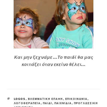
Και μην ξεχνάμε …Το παιδί θα μας
κοιτάξει όταν εκείνο θέλει…
TAGS
LOGOS
,
ΒΛΕΜΜΑΤΙΚΉ ΕΠΑΦΉ
,
ΕΠΙΚΟΙΝΩΝΊΑ
,
ΛΟΓΟΘΕΡΑΠΕΊΑ
,
ΠΑΙΔΊ
,
ΠΑΙΧΝΊΔΙΑ
,
ΠΡΟΓΛΩΣΣΙΚΉ