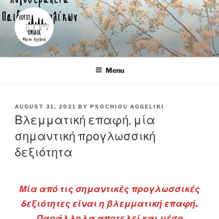
Skip
to
content
Λογοθεραπεύτρια – Καρέας
Menu
POSTED
AUGUST 31, 2021
BY
PSOCHIOU AGGELIKI
ON
Βλεμματική επαφή, μία
σημαντική προγλωσσική
δεξιότητα
Μία από τις σημαντικές προγλωσσικές
δεξιότητες είναι η βλεμματική επαφή.
Παράλληλα αποτελεί και μέσο