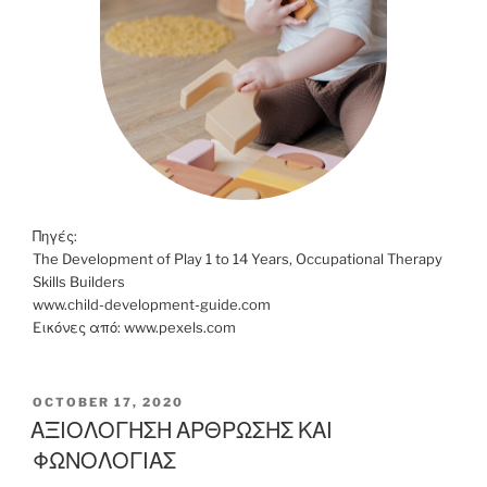
Πηγές:
The Development of Play 1 to 14 Years, Occupational Therapy
Skills Builders
www.child-development-guide.com
Eικόνες από: www.pexels.com
POSTED
OCTOBER 17, 2020
ON
ΑΞΙΟΛΟΓΗΣΗ ΑΡΘΡΩΣΗΣ ΚΑΙ
ΦΩΝΟΛΟΓΙΑΣ