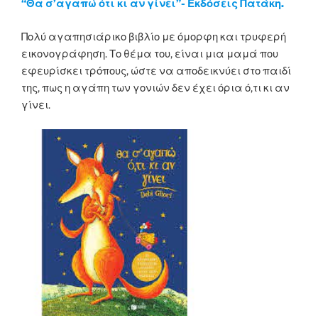
“Θα σ’αγαπώ ότι κι αν γίνει”- Εκδόσεις Πατάκη.
Πολύ αγαπησιάρικο βιβλίο με όμορφη και τρυφερή
εικονογράφηση. Το θέμα του, είναι μια μαμά που
εφευρίσκει τρόπους, ώστε να αποδεικνύει στο παιδί
της, πως η αγάπη των γονιών δεν έχει όρια ό,τι κι αν
γίνει.