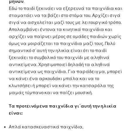
μηνών
.
Εδώ το παιδί ξεκινάει να εξερευνά τα παιχνίδια και
σταματάει να τα βάζει στο στόμα του. Αρχίζει σιγά
σιγά να ασχολείται μαζί τους με λειτουργικό τρόπο.
Απολαμβάνει έντονα τα κινητικά παιχνίδια και
αρχίζει να παίρνει μέρος σε ομάδες παιδιών χωρίς
όμως να μοιράζεται τα παιχνίδια μαζί τους. Πολύ
σημαντικό σ΄αυτή την ηλικία είναι ότι το παιδί
ξεκινάει το συμβολικό του παιχνίδι με αληθινά
αντικείμενα. Χρησιμοποιεί δηλαδή τα αληθινά
αντικείμενα ως παιχνίδια. Για παράδειγμα, μπορεί
να κάνει ένα αρκουδάκι μπάλα και να το
κλωτσήσει ή μπορεί να κάνει την κατσαρόλα της
μαμάς τύμπανο και να παίζει μουσική.
Τα προτεινόμενα παιχνίδια γι΄αυτή την ηλικία
είναι:
Απλά κατασκευαστικά παιχνίδια,