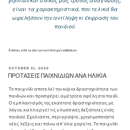
βιβλίων και ο δικός μας τρόπος ανάγνωσης,
είναι τα χαρακτηριστικά, που τελικά θα
ωφελήσουν την αντίληψη κι έκφραση του
παιδιού.
Εικόνες από τα site των αντίστοιχων εκδόσεων.
POSTED
OCTOBER 31, 2020
ON
ΠΡΟΤΑΣΕΙΣ ΠΑΙΧΝΙΔΙΩΝ ΑΝΑ ΗΛΙΚΙΑ
Το παιχνίδι αποτελεί την κύρια δραστηριότητα των
παιδιών και προσφέρει αμέτρητα οφέλη στο παιδί.
Ο εμπλουτισμός της εκάστοτε δραστηριότητας με
λόγια, καλλιεργεί τις γλωσσικές δεξιότητες ενός
παιδιού. Σχολιάστε, περιγράψτε, χρησιμοποιήστε
νέες λέξεις και πάνω απ’ όλα χαρείτε. Το παιχνίδι