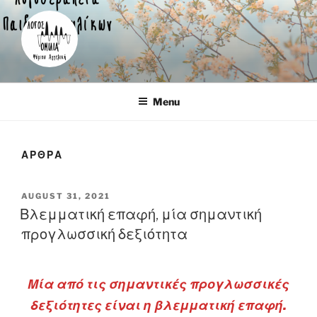
Skip
to
content
Λογοθεραπεύτρια – Καρέας
Menu
ΑΡΘΡΑ
POSTED
AUGUST 31, 2021
ON
Βλεμματική επαφή, μία σημαντική
προγλωσσική δεξιότητα
Μία από τις σημαντικές προγλωσσικές
δεξιότητες είναι η βλεμματική επαφή.