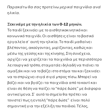
Παρακάτω θα σας προτείνω μερικά παιχνίδια ανά
ηλικία.
Ξεκινάμε με την ηλικία των 0-12 μηνών.
Το παιδί ξεκινάει με το αισθητικοκινητικό και
κοινωνικό παιχνίδι. Οι αισθήσεις είναι το βασικό
εργαλείο σ΄ αυτή την ηλικία. Το παιδί μαθαίνει
βλέποντας, ακούγοντας, μυρίζοντας, καθώς και
μέσω της γεύσης και της κίνησης. Στη συνέχεια,
αρχίζει να χειρίζεται τα παιχνίδια με περισσότερο
λειτουργικό τρόπο, σταματάει δηλαδή να πιάνει το
αμαξάκι και να το βάζει στο στόμα του και ξεκινάει
να το σπρώχνει σιγά σιγά μπρος πίσω. Μπορεί να
βάζει και να βγάζει τα παιχνίδια από το κουτί και
είναι σε θέση να παίζει το “πάρε δώσε” με διάφορα
αντικείμενα. Σ΄ αυτό το σημείο θα πρέπει να
τονιστεί πως η εντολή ‘’πάρε δώσε’’ είναι πολύ
σημαντική για την εξέλιξη του παιδιού. Τέλος,