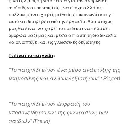
είναι ελεύθερη διαδικασία για τον άνθρωπο η
οποία δεν αποσκοπεί σε ένα στόχο αλλά σε
πολλούς: είναι χαρά, μάθηση, επικοινωνία και γι’
αυτό και διαφέρει από την εργασία. Άρα στόχος
μας θα είναι να χαρεί το παιδί και να περάσει
όμορφα μαζί μας και μέσα απ’ αυτή τη διαδικασία
να αναπτύξει και τις γλωσσικές δεξιότητες.
Τί είναι το παιχνίδι;
“
Το παιχνίδι είναι ένα μέσο ανάπτυξης της
νοημοσύνης και άλλων δεξιοτήτων
“
( Piaget)
“
Το παιχνίδι είναι έκφραση του
υποσυνείδητου και της φαντασίας των
παιδιών
”
(Freud)