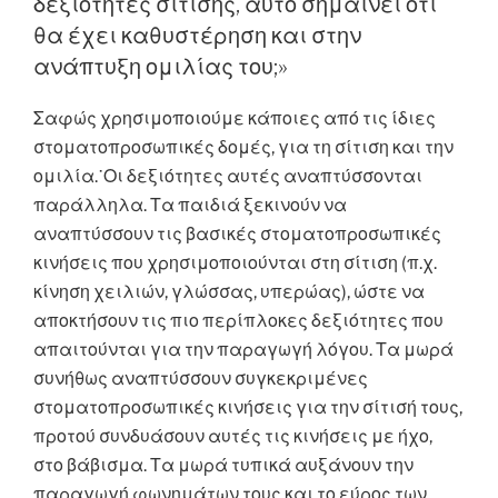
δεξιότητες σίτισης, αυτό σημαίνει ότι
θα έχει καθυστέρηση και στην
ανάπτυξη ομιλίας του;»
Σαφώς χρησιμοποιούμε κάποιες από τις ίδιες
στοματοπροσωπικές δομές, για τη σίτιση και την
ομιλία.˙Οι δεξιότητες αυτές αναπτύσσονται
παράλληλα. Τα παιδιά ξεκινούν να
αναπτύσσουν τις βασικές στοματοπροσωπικές
κινήσεις που χρησιμοποιούνται στη σίτιση (π.χ.
κίνηση χειλιών, γλώσσας, υπερώας), ώστε να
αποκτήσουν τις πιο περίπλοκες δεξιότητες που
απαιτούνται για την παραγωγή λόγου. Τα μωρά
συνήθως αναπτύσσουν συγκεκριμένες
στοματοπροσωπικές κινήσεις για την σίτισή τους,
προτού συνδυάσουν αυτές τις κινήσεις με ήχο,
στο βάβισμα. Τα μωρά τυπικά αυξάνουν την
παραγωγή φωνημάτων τους και το εύρος των