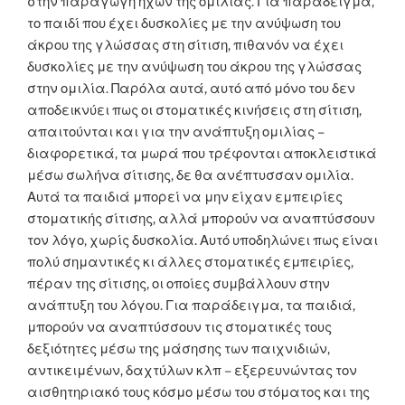
στην παραγωγή ήχων της ομιλίας. Για παράδειγμα,
το παιδί που έχει δυσκολίες με την ανύψωση του
άκρου της γλώσσας στη σίτιση, πιθανόν να έχει
δυσκολίες με την ανύψωση του άκρου της γλώσσας
στην ομιλία. Παρόλα αυτά, αυτό από μόνο του δεν
αποδεικνύει πως οι στοματικές κινήσεις στη σίτιση,
απαιτούνται και για την ανάπτυξη ομιλίας –
διαφορετικά, τα μωρά που τρέφονται αποκλειστικά
μέσω σωλήνα σίτισης, δε θα ανέπτυσσαν ομιλία.
Αυτά τα παιδιά μπορεί να μην είχαν εμπειρίες
στοματικής σίτισης, αλλά μπορούν να αναπτύσσουν
τον λόγο, χωρίς δυσκολία. Αυτό υποδηλώνει πως είναι
πολύ σημαντικές κι άλλες στοματικές εμπειρίες,
πέραν της σίτισης, οι οποίες συμβάλλουν στην
ανάπτυξη του λόγου. Για παράδειγμα, τα παιδιά,
μπορούν να αναπτύσσουν τις στοματικές τους
δεξιότητες μέσω της μάσησης των παιχνιδιών,
αντικειμένων, δαχτύλων κλπ – εξερευνώντας τον
αισθητηριακό τους κόσμο μέσω του στόματος και της