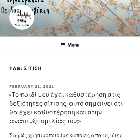
Skip
to
content
Λογοθεραπεύτρια – Καρέας
Menu
TAG:
ΣΙΤΙΣΗ
POSTED
FEBRUARY 21, 2021
ON
«Το παιδί μου έχει καθυστέρηση στις
δεξιότητες σίτισης, αυτό σημαίνει ότι
θα έχει καθυστέρηση και στην
ανάπτυξη ομιλίας του;»
Σαφώς χρησιμοποιούμε κάποιες από τις ίδιες