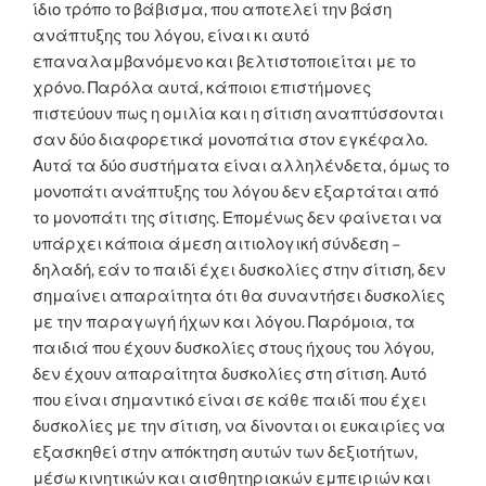
ίδιο τρόπο το βάβισμα, που αποτελεί την βάση
ανάπτυξης του λόγου, είναι κι αυτό
επαναλαμβανόμενο και βελτιστοποιείται με το
χρόνο. Παρόλα αυτά, κάποιοι επιστήμονες
πιστεύουν πως η ομιλία και η σίτιση αναπτύσσονται
σαν δύο διαφορετικά μονοπάτια στον εγκέφαλο.
Αυτά τα δύο συστήματα είναι αλληλένδετα, όμως το
μονοπάτι ανάπτυξης του λόγου δεν εξαρτάται από
το μονοπάτι της σίτισης. Επομένως δεν φαίνεται να
υπάρχει κάποια άμεση αιτιολογική σύνδεση –
δηλαδή, εάν το παιδί έχει δυσκολίες στην σίτιση, δεν
σημαίνει απαραίτητα ότι θα συναντήσει δυσκολίες
με την παραγωγή ήχων και λόγου. Παρόμοια, τα
παιδιά που έχουν δυσκολίες στους ήχους του λόγου,
δεν έχουν απαραίτητα δυσκολίες στη σίτιση. Αυτό
που είναι σημαντικό είναι σε κάθε παιδί που έχει
δυσκολίες με την σίτιση, να δίνονται οι ευκαιρίες να
εξασκηθεί στην απόκτηση αυτών των δεξιοτήτων,
μέσω κινητικών και αισθητηριακών εμπειριών και