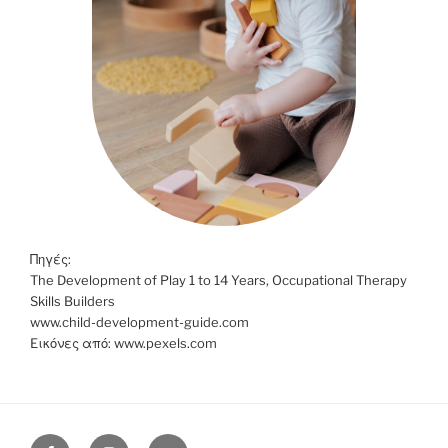
Πηγές:
The Development of Play 1 to 14 Years, Occupational Therapy
Skills Builders
www.child-development-guide.com
Eικόνες από: www.pexels.com
Facebook
Instagram
Email