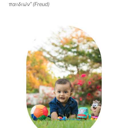
παιδιών
”
(Freud)