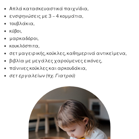
Απλά κατασκευαστικά παιχνίδια,
ενσφηνώσεις με 3 – 4 κομμάτια,
τουβλάκια,
κύβοι,
μαρκαδόροι,
κουκλόσπιτα,
σετ μαγειρικής, κούκλες, καθημερινά αντικείμενα,
βιβλία με μεγάλες χαρούμενες εικόνες,
πάνινες κούκλες και αρκουδάκια,
σετ εργαλείων (πχ. Γιατρού)