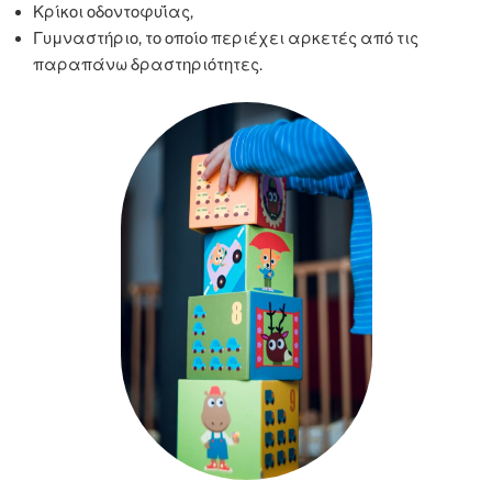
Κρίκοι οδοντοφυΐας,
Γυμναστήριο, το οποίο περιέχει αρκετές από τις
παραπάνω δραστηριότητες.